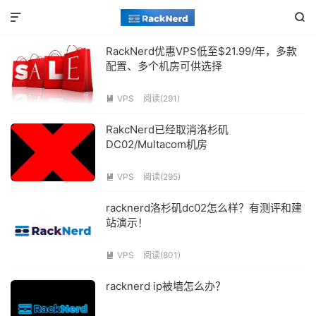


RackNerd优惠VPS低至$21.99/年，多款
配置、多个机房可供选择
VPS
阅读(291)

RakcNerd已经取消洛杉矶
DC02/Multacom机房
VPS
阅读(295)

racknerd洛杉矶dc02怎么样？有测评和建
站演示！
VPS
阅读(801)

racknerd ip被墙怎么办？